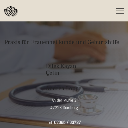
Skip
to
content
gyn
Praxis für Frauenheilkunde und Geburtshilfe
Dilek Kayan
Ç
etin
Andrea Loppe
An der Mühle 2
47228 Duisburg
Tel:
02065 / 63737