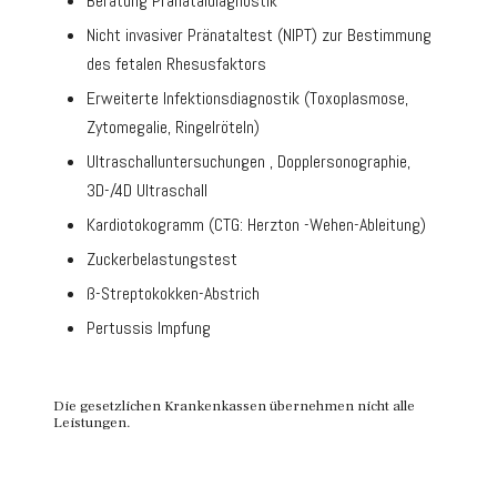
Beratung Pränataldiagnostik
Nicht invasiver Pränataltest (NIPT) zur Bestimmung
des fetalen Rhesusfaktors
Erweiterte Infektionsdiagnostik (Toxoplasmose,
Zytomegalie, Ringelröteln)
Ultraschalluntersuchungen , Dopplersonographie,
3D-/4D Ultraschall
Kardiotokogramm (CTG: Herzton -Wehen-Ableitung)
Zuckerbelastungstest
ß-Streptokokken-Abstrich
Pertussis Impfung
Die gesetzlichen Krankenkassen übernehmen nicht alle
Leistungen.